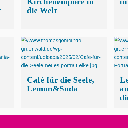
Kirchenempore in
in
t
die Welt
t
Café für die Seele,
Le
Lemon&Soda
au
d