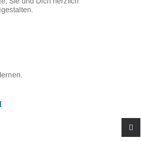
, Sie und Dich herzlich
gestalten.
lernen.
H