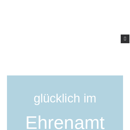
ÜBER UNS
AKTUELLES
GOTTESDIENSTE
GEMEINDELEBEN
EHRENAMT
DIALOG UND
KONTAKT
Herzlich willkommen in
der Thomasgemeinde
glücklich im
Ehrenamt