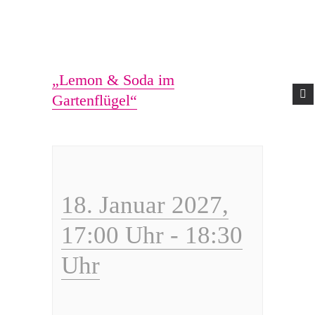
ÜBER UNS
AKTUELLES
GOTTESDIENSTE
GEMEINDELEBEN
EHRENAMT
DIALOG UND
KONTAKT
„Lemon & Soda im
Gartenflügel“
18. Januar 2027,
17:00 Uhr
-
18:30
Uhr