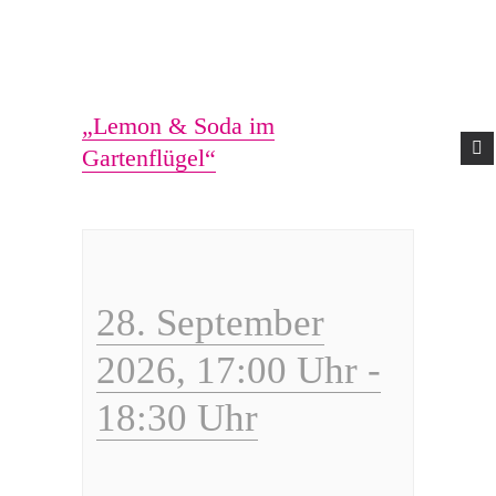
ÜBER UNS
AKTUELLES
GOTTESDIENSTE
GEMEINDELEBEN
EHRENAMT
DIALOG UND
KONTAKT
„Lemon & Soda im
Gartenflügel“
28. September
2026, 17:00 Uhr
-
18:30 Uhr