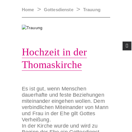
Home
Gottesdienste
Trauung
ÜBER UNS
AKTUELLES
GOTTESDIENSTE
GEMEINDELEBEN
EHRENAMT
DIALOG UND
KONTAKT
Hochzeit in der
Thomaskirche
Es ist gut, wenn Menschen
dauerhafte und feste Beziehungen
miteinander eingehen wollen. Dem
verbindlichen Miteinander von Mann
und Frau in der Ehe gilt Gottes
Verheißung.
In der Kirche wurde und wird zu
Beginn der Ehe ein Gottesdienst