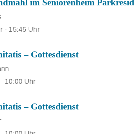
endmahl im Seniorenheim Parkresi
s
r
-
15:45 Uhr
itatis – Gottesdienst
ann
-
10:00 Uhr
itatis – Gottesdienst
r
-
10:00 Uhr