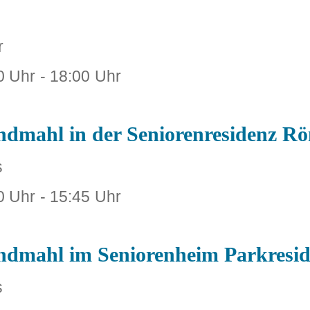
r
0 Uhr
-
18:00 Uhr
endmahl in der Seniorenresidenz R
s
0 Uhr
-
15:45 Uhr
endmahl im Seniorenheim Parkresi
s