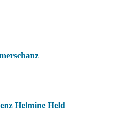
ömerschanz
denz Helmine Held