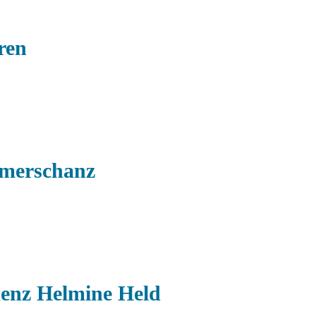
ren
ömerschanz
denz Helmine Held