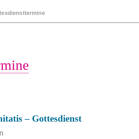
tesdiensttermine
NS
AKTUELLES
GOTTESDIENSTE
GEMEI
ermine
itatis – Gottesdienst
un