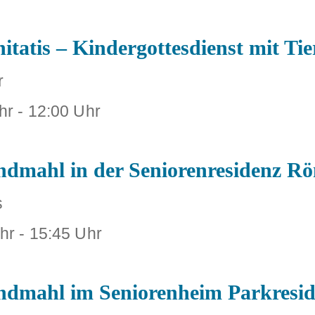
itatis – Kindergottesdienst mit Tie
r
hr
-
12:00 Uhr
endmahl in der Seniorenresidenz R
s
hr
-
15:45 Uhr
endmahl im Seniorenheim Parkresi