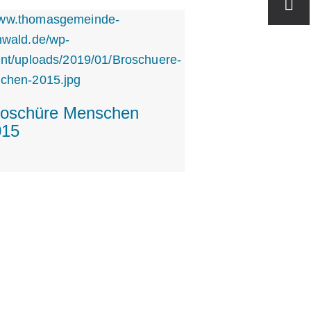
roschüre Menschen
015