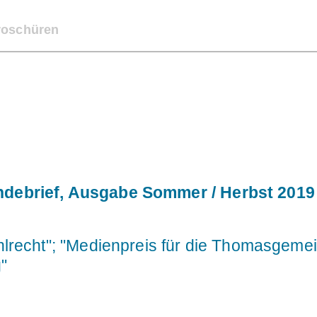
roschüren
NS
AKTUELLES
GOTTESDIENSTE
GEMEI
ebrief, Ausgabe Sommer / Herbst 2019
lrecht"; "Medienpreis für die Thomasgemei
"