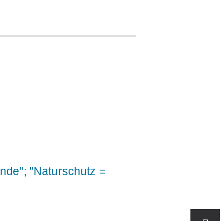
NDELEBEN
EHRENAMT
DIALOG UND
KONTAKT
nde"; "Naturschutz =